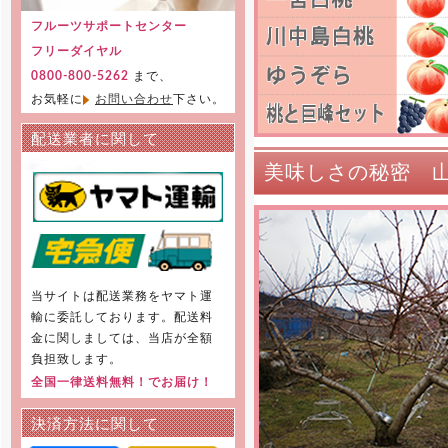
フルーツサポートセンター
フリーダイヤル
まで、
0800-800-5262
お気軽に
お問い合わせ
下さい。
配送業者に関して
美味しさの秘密 山
当サイトは配送業務をヤマト運
輸に委託しております。配送料
金に関しましては、当店が全額
負担致します。
全国一律送料無料！でお届け！
決済方法に関して