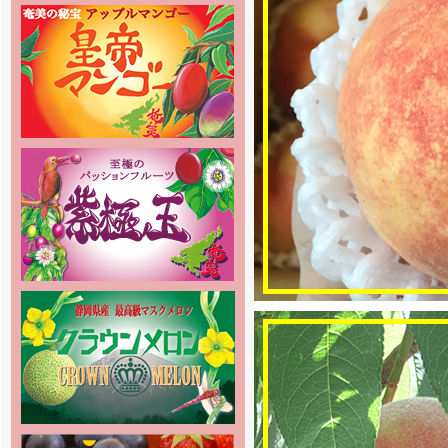
始しました。商品の発送は6月中旬
頃からを予定しております。お楽し
みに
[2016年5月13日 ]
2016年度-完熟マンゴー通販の
2016年度の販売受付をスタートし
ました。
[2016年5月13日 ]
姉妹店-甘濃スイカ通販の2016年
度の販売受付をスタートしました。
[2016年5月13日 ]
姉妹店-パッションフルーツ通販の
2016年度の販売受付をスタートし
ました。
[2016年5月13日 ]
姉妹店-桃通販の2016年度販売受
付をスタートしました。味重視の泡
がでる桃 泡桃姫を是非お試し下さ
い！