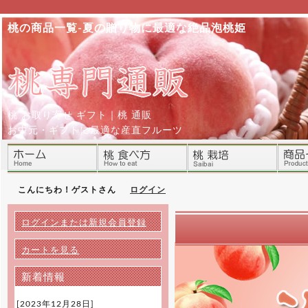
桃の商品一覧-夏の贈り物に最適な絶品泡桃姫
桃 お取り寄せ ギフト｜桃 通販
お中元・ギフトに最適な産直フルーツ
こんにちわ！ゲストさん
ログイン
ログインまたは新規会員登録
カートを見る
新着情報
[2023年12月28日]