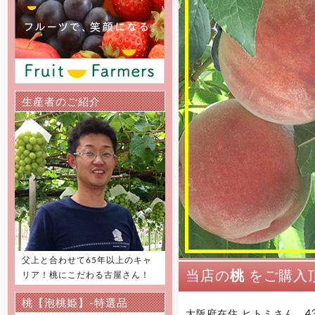
[2016年5月13日 ]
姉妹店-ぶどう・巨峰専門通販の販
売受付スタートしました。大玉の巨
峰・ピオーネ・シャインマスカット
を是非お試し下さい！
[2016年5月1日 ]
姉妹店-メロン専門通販の2016年
生産者のご紹介
度の夏価格適応期間がスタートしま
した。高級マスクメロンを低価格に
てご提供しています。是非この機会
にご利用下さい。
[2016年4月11日 ]
姉妹店-さくらんぼ通販の2016年
度の受付を開始しました。絶品さく
らんぼ佐藤錦を5月初め頃から産地
直送でご家庭へお届け致します。
[2015年12月1日 ]
2015年11月20日 りんご専門通販
父上と合わせて65年以上のキャ
をオープンしました。高級りんご
当店の
桃
をご購入
「北国のみのり」を山形県（一部青
リア！桃にこだわる古屋さん！
森）より産地直送でご家庭へお届け
致します。
桃【泡桃姫】-特選品
大阪府在住 ヒトミさん 4