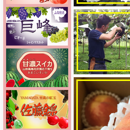
の予約販売の受付を開始しました。
商品の発送は7月下旬頃からを予定
しております。お楽しみに
[2017年5月18日]
姉妹店ー2017年度桃専門通販の予
約販売の受付を開始しました。 味
重視の泡がでる桃 泡桃姫を是非お
試し下さい！
[2017年5月1日]
姉妹店ー2017年度クラウンメロン
夏価格メニューでの販売がスタート
致します！お中元や大切な方への贈
り物に如何でしょうか？是非この機
会にご利用下さい。
[2017年4月1日]
姉妹店-さくらんぼ通販の2017年
度の受付を開始しました。絶品さく
らんぼ佐藤錦を5月初め頃から産地
直送でご家庭へお届け致します。
[2017年4月1日]
姉妹店-パッションフルーツ紫極玉
の2017年度の予約販売の受付を開