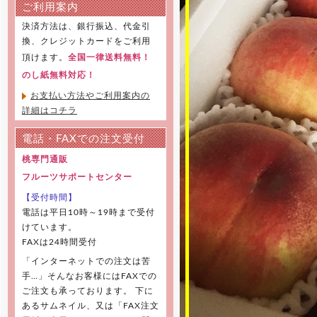
ご利用案内
決済方法は、銀行振込、代金引
換、クレジットカードをご利用
頂けます。
全国一律送料無料！
のし紙無料対応！
お支払い方法やご利用案内の
詳細はコチラ
電話・FAXでの注文受付
桃専門通販
フルーツサポートセンター
【受付時間】
電話は平日10時～19時まで受付
けています。
FAXは24時間受付
「インターネットでの注文は苦
手…」そんなお客様にはFAXでの
ご注文も承っております。 下に
あるサムネイル、又は「FAX注文