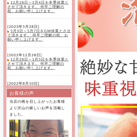
12月28日～1月4日を冬季休業と
させて頂きます。 何卒ご理解の
程、お願い申し上げます。
[2023年5月28日]
5月3日～5月7日をGW休業とさせ
て頂きます。 何卒ご理解の程、お
願い申し上げます。
[2022年12月28日]
12月28日～1月5日を冬季休業と
させて頂きます。 何卒ご理解の
程、お願い申し上げます。
[2022年8月10日]
8月11日～8月16日を夏季休業と
させて頂きます。 何卒ご理解の
お客様の声
程、お願い申し上げます。
当店の桃を召し上がったお客様
より沢山の嬉しいお声を頂戴し
[2022年8月1日]
ました。
今季もたくさんのご注文ありがと
うございました。 新規受注は終了
とさせて頂きました。