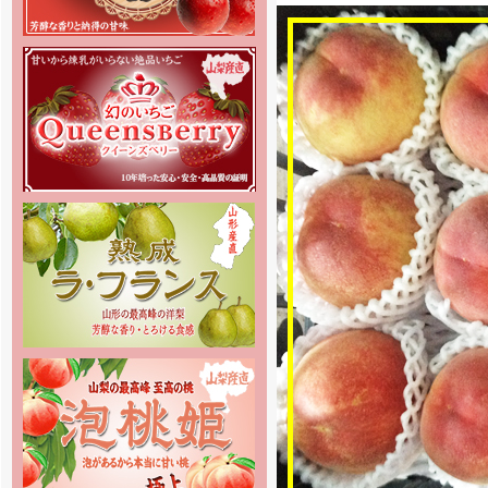
[2017年12月27日]
12月29日～1月4日を冬季休暇と
させて頂きます。 何卒ご理解の
程、お願い申し上げます。
[2017年8月10日]
8月11日～8月16日を夏季休暇と
させて頂きます。何卒、ご理解の程
お願い申し上げます。
[2017年6月8日]
2017年度-完熟マンゴー通販の
2017年度の予約販売をスタートし
ました。
[2017年5月19日]
姉妹店-2017年度スイカ専門通販
の予約販売の受付を開始しました。
商品の発送は7月下旬頃からを予定
しております。お楽しみに
[2017年5月19日]
姉妹店-2017年度ぶどう専門通販