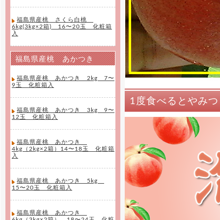
福島県産桃 さくら白桃
6kg(3kg×2箱) 16〜20玉 化粧箱
入
福島県産桃 あかつき
福島県産桃 あかつき 2kg 7〜
9玉 化粧箱入
1度食べるとやみ
福島県産桃 あかつき 3kg 9〜
12玉 化粧箱入
福島県産桃 あかつき
4kg（2kg×2箱）14〜18玉 化粧箱
入
福島県産桃 あかつき 5kg
15〜20玉 化粧箱入
福島県産桃 あかつき
6kg（3kg×2箱） 18〜24玉 化粧