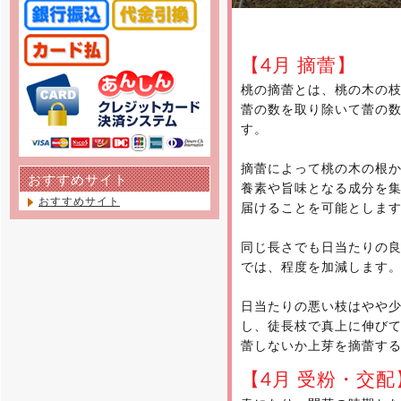
【4月 摘蕾】
桃の摘蕾とは、桃の木の
蕾の数を取り除いて蕾の
す。
摘蕾によって桃の木の根
おすすめサイト
養素や旨味となる成分を
おすすめサイト
届けることを可能としま
同じ長さでも日当たりの
では、程度を加減します
日当たりの悪い枝はやや
し、徒長枝で真上に伸び
蕾しないか上芽を摘蕾す
【4月 受粉・交配