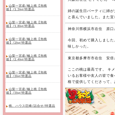
[2015年11月20日 ]
山梨一宮産/極上桃【泡桃
2015年11月20日 無農薬 いちご
姫】/1.5kg/特選品
姉の誕生日パーティに姉が
専門通販をオープンしました！8種
類のクイーンズベリー最高級 無農
と喜んでいました。また宜
薬 いちごを詰合せを山梨産地直送
山梨一宮産/極上桃【泡桃
でご家庭へお届け致します。
姫】/1.8kg/特選品
神奈川県横浜市在住 原口
[2015年10月31日 ]
山梨一宮産/極上桃【泡桃
2015年10月31日 ラ・フランス専
今回、初めて購入しました
姫】/2kg/特選品
門通販をオープンしました。高級
味しかった。
ラ・フランスを山形県より産地直送
でご家庭へお届け致します。
山梨一宮産/極上桃【泡桃
東京都多摩市市在住 安倍
姫】/2.4kg/特選品
ここの桃は最高です。 キ
山梨一宮産/極上桃【泡桃
いるお客様や友人の皆で食
姫】/3kg/特選品
格で提供してくださって、
山梨一宮産/極上桃【泡桃
姫】/5kg/特選品
桃、ハウス巨峰/詰合せ/特選品