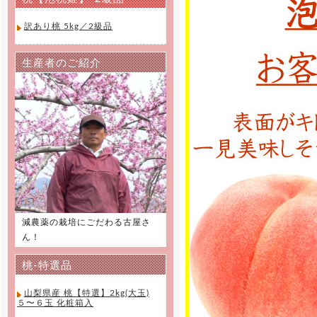
訳あり桃 5kg／2級品
生産者のご紹介
減農薬の栽培にごだわる古屋さ
ん！
桃-特選品
山梨県産 桃【特選】2kg(大玉)
５〜６玉 化粧箱入