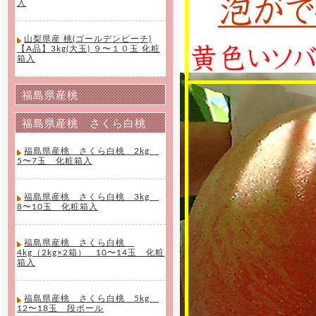
入
山梨県産 桃(ゴールデンピーチ)
【A品】3kg(大玉) ９〜１０玉 化粧
箱入
福島県産桃
福島県産桃 さくら白桃
福島県産桃 さくら白桃 2kg
5〜7玉 化粧箱入
福島県産桃 さくら白桃 3kg
8〜10玉 化粧箱入
福島県産桃 さくら白桃
4kg（2kg×2箱） 10〜14玉 化粧
箱入
福島県産桃 さくら白桃 5kg
12〜18玉 段ボール