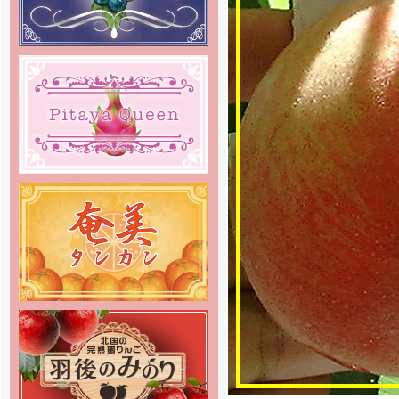
[2018年10月30日 ]
姉妹店-無農薬 いちご専門通販の
予約販売をスタートしました！8種
類のクイーンズベリー最高級 無農
薬 いちごを詰合せを山梨産地直送
でご家庭へお届け致します。
[2018年10月22日 ]
姉妹店-りんご専門通販、2018年
度の出荷をスタートしました！絶品
りんごを産地直送でご家庭へお届け
致します。
[2018年10月19日 ]
姉妹店-2018年度ラ・フランス専
門通販の予約販売をスタートしまし
た。商品の発送は11月中旬頃からを
予定しております。お楽しみに。
[2018年4月6日]
姉妹店-2018年度さくらんぼ専門
通販の予約販売をスタートしまし
た。商品の発送は5月初旬頃からを
予定しております。お楽しみに