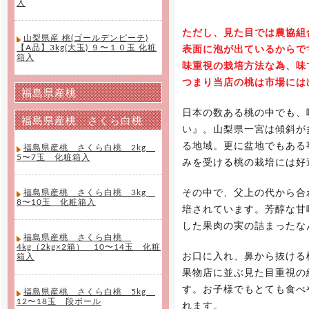
入
ただし、見た目では農協組
山梨県産 桃(ゴールデンピーチ)
【A品】3kg(大玉) ９〜１０玉 化粧
表面に泡が出ているからで
箱入
味重視の栽培方法な為、味
つまり当店の桃は市場には
福島県産桃
日本の数ある桃の中でも、
福島県産桃 さくら白桃
い』。山梨県一宮は傾斜が
る地域。更に盆地でもある
福島県産桃 さくら白桃 2kg
5〜7玉 化粧箱入
みを受ける桃の栽培には好
福島県産桃 さくら白桃 3kg
その中で、父上の代から合
8〜10玉 化粧箱入
培されています。芳醇な甘
した果肉の実の詰まったな
福島県産桃 さくら白桃
4kg（2kg×2箱） 10〜14玉 化粧
お口に入れ、鼻から抜ける
箱入
果物店に並ぶ見た目重視の
す。お子様でもとても食べ
福島県産桃 さくら白桃 5kg
12〜18玉 段ボール
れます。