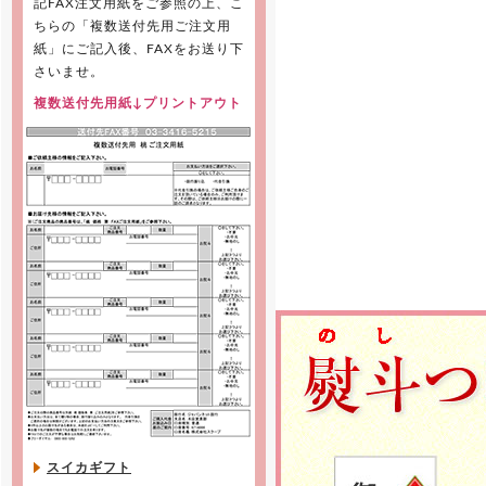
記FAX注文用紙をご参照の上、こ
ちらの「複数送付先用ご注文用
紙」にご記入後、FAXをお送り下
さいませ。
複数送付先用紙↓プリントアウト
スイカギフト