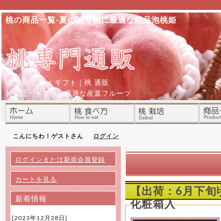
桃の商品一覧-夏の贈り物に最適な絶品泡桃姫
桃 お取り寄せ ギフト｜桃 通販
お中元・ギフトに最適な産直フルーツ
こんにちわ！ゲストさん
ログイン
ログインまたは新規会員登録
カートを見る
【出荷：6月下旬頃
新着情報
化粧箱入
[2023年12月28日]