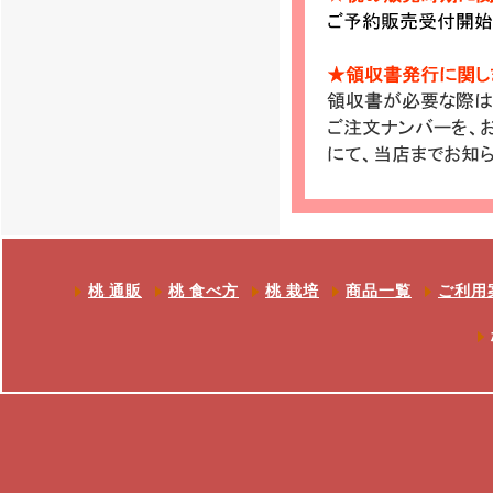
桃 通販
桃 食べ方
桃 栽培
商品一覧
ご利用