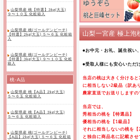
山梨県産 桃【特選】3kg(大玉)
９〜１０玉 化粧箱入
山梨県産 桃(ゴールデンピーチ)
山梨一宮産 極上泡桃姫
【特選】2kg(大玉) ５〜６玉 化粧箱
入
●お中元・お礼、誕生祝い
山梨県産 桃(ゴールデンピーチ)
【特選】3kg(大玉) ９〜１０玉 化粧
箱入
●受取人様にも安心いただ
当店の桃は大きく分けると
桃-A品
に相当しない2級品（訳あ
山梨県産 桃【A品】2kg(大玉)
農家直送でお送りしますの
５〜６玉 化粧箱入
当店では、
山梨県産 桃【A品】3kg(大玉)
秀相当の桃を【特選品】
５〜６玉 化粧箱入
優相当の桃を【1級品】
それに相当しないの桃を【
山梨県産 桃(ゴールデンピーチ)
と独自に商品名に記載させ
【A品】2kg(大玉) ５〜６玉 化粧箱