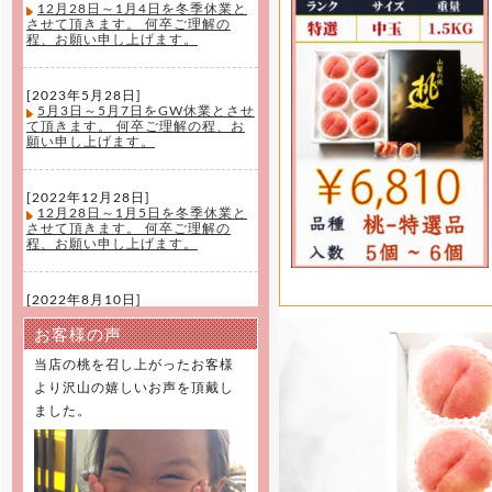
12月28日～1月4日を冬季休業と
させて頂きます。 何卒ご理解の
程、お願い申し上げます。
[2023年5月28日]
5月3日～5月7日をGW休業とさせ
て頂きます。 何卒ご理解の程、お
願い申し上げます。
[2022年12月28日]
12月28日～1月5日を冬季休業と
させて頂きます。 何卒ご理解の
程、お願い申し上げます。
[2022年8月10日]
8月11日～8月16日を夏季休業と
させて頂きます。 何卒ご理解の
お客様の声
程、お願い申し上げます。
当店の桃を召し上がったお客様
より沢山の嬉しいお声を頂戴し
[2022年8月1日]
ました。
今季もたくさんのご注文ありがと
うございました。 新規受注は終了
とさせて頂きました。