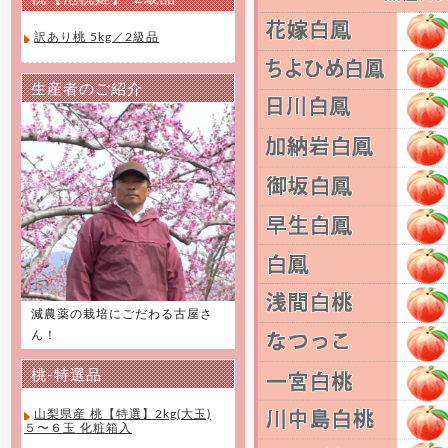
訳あり桃 5kg／2級品
生産者のご紹介
減農薬の栽培にごだわる古屋さ
ん！
桃-特選品
山梨県産 桃【特選】2kg(大玉)
５〜６玉 化粧箱入